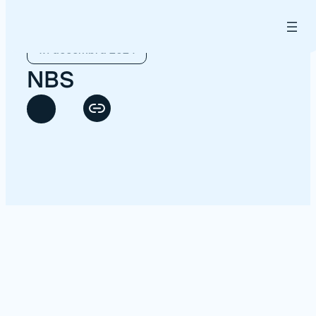
Prejsť
na
obsah
17. decembra 2024
NBS