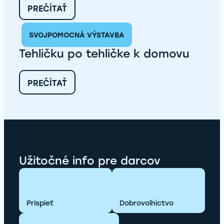
VEĽKÝ
:
PREČÍTAŤ
ŠARIŠ
PONUKA
PRÁCE
SVOJPOMOCNÁ VÝSTAVBA
–
STAVEBNÝ KOORDINÁTOR
Tehličku po tehličke k domovu
PRE
OBLASTI:
SPIŠ,
:
PREČÍTAŤ
GEMER-
TEHLIČKU
HONT,
PO
PREŠOVSKO-
TEHLIČKE
BARDEJOVSKO
K
DOMOVU
Užitočné info pre darcov
Prispieť
Dobrovoľníctvo