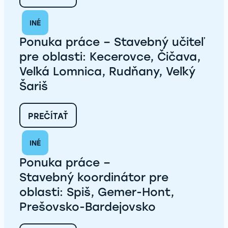
DÔLEŽITÝ
MÍĽNIK
INÉ
V
LENARTOVE:
Ponuka práce – Stavebný učiteľ
PRIPRAVUJEME
POZEMKY
pre oblasti: Kecerovce, Čičava,
PRE
Veľká Lomnica, Rudňany, Veľký
ĎALŠÍCH
14
Šariš
DOMOV
:
PREČÍTAŤ
PONUKA
PRÁCE
INÉ
–
STAVEBNÝ UČITEĽ
Ponuka práce –
PRE
OBLASTI:
Stavebný koordinátor pre
KECEROVCE,
oblasti: Spiš, Gemer-Hont,
ČIČAVA,
VEĽKÁ
Prešovsko-Bardejovsko
LOMNICA,
RUDŇANY,