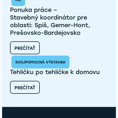
–
STAVEBNÝ UČITEĽ
Ponuka práce –
PRE
OBLASTI:
Stavebný koordinátor pre
KECEROVCE,
oblasti: Spiš, Gemer-Hont,
ČIČAVA,
VEĽKÁ
Prešovsko-Bardejovsko
LOMNICA,
RUDŇANY,
VEĽKÝ
:
PREČÍTAŤ
ŠARIŠ
PONUKA
PRÁCE
SVOJPOMOCNÁ VÝSTAVBA
–
STAVEBNÝ KOORDINÁTOR
Tehličku po tehličke k domovu
PRE
OBLASTI:
SPIŠ,
:
PREČÍTAŤ
GEMER-
TEHLIČKU
HONT,
PO
PREŠOVSKO-
TEHLIČKE
BARDEJOVSKO
K
DOMOVU