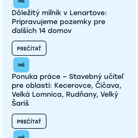
INÉ
Dôležitý míľnik v Lenartove:
Pripravujeme pozemky pre
ďalších 14 domov
:
PREČÍTAŤ
DÔLEŽITÝ
MÍĽNIK
INÉ
V
LENARTOVE:
Ponuka práce – Stavebný učiteľ
PRIPRAVUJEME
POZEMKY
pre oblasti: Kecerovce, Čičava,
PRE
Veľká Lomnica, Rudňany, Veľký
ĎALŠÍCH
14
Šariš
DOMOV
:
PREČÍTAŤ
PONUKA
PRÁCE
INÉ