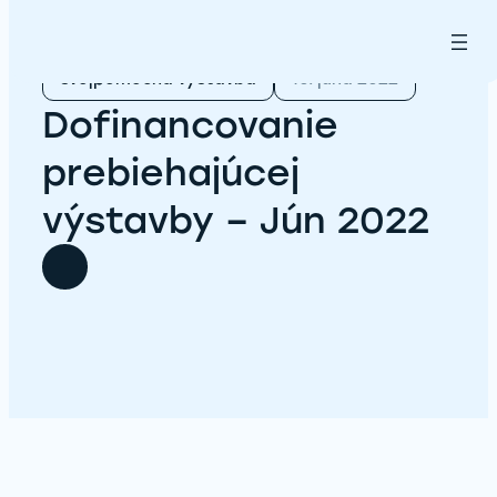
Prejsť
na
obsah
svojpomocná výstavba
10. júna 2022
Dofinancovanie
prebiehajúcej
výstavby – Jún 2022