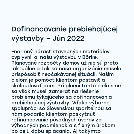
Dofinancovanie prebiehajúcej
výstavby – Jún 2022
Enormný nárast stavebných materiálov
ovplyvnil aj našu výstavbu v Bôrke.
Plánované rozpočty domov už nie sú preto
aktuálne a tak sa naša organizácia musela
prispôsobiť neočakávanej situácii. Našim
cieľom je pomôcť klientom postaviť a
skolaudovať dom. Pri plnení tohto cieľa sme
sa však museli zamerať na riešenie
problému týkajúceho sa dofinancovania
prebiehajúcej výstavby. Vďaka výbornej
spolupráci so Slovenskou sporiteľnou sa
nám podarilo klientom poskytnúť
refinancovanie pôvodných úverov za
výhodných podmienok a s fixným úrokom
po celú dobu splácania. Aj takýmto