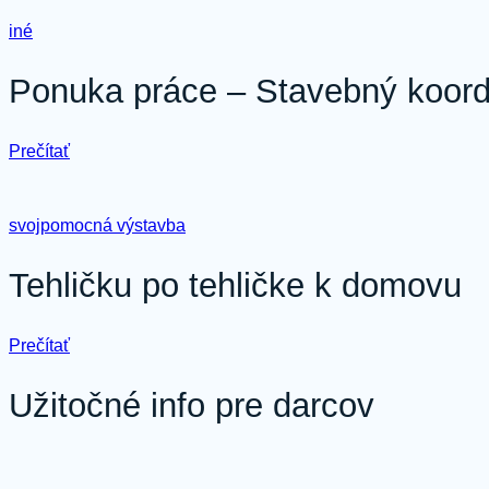
–
iné
Stavebný učiteľ
pre
oblasti:
Ponuka práce – Stavebný koordi
Kecerovce,
Čičava,
Veľká
:
Prečítať
Lomnica,
Ponuka
Rudňany,
práce
Veľký
–
Šariš
svojpomocná výstavba
Stavebný koordinátor
pre
oblasti:
Tehličku po tehličke k domovu
Spiš,
Gemer-
Hont,
:
Prečítať
Prešovsko-
Tehličku
Bardejovsko
po
Užitočné info pre darcov
tehličke
k
domovu