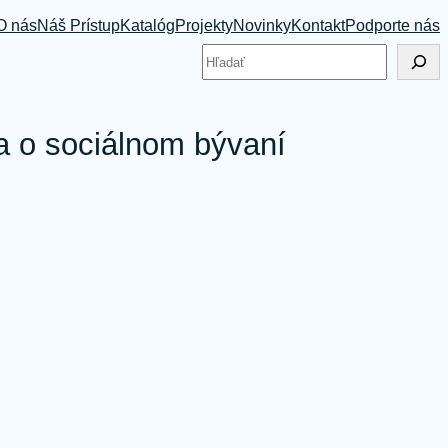
O nás
Náš Prístup
Katalóg
Projekty
Novinky
Kontakt
Podporte nás
Hľadať
a o sociálnom bývaní