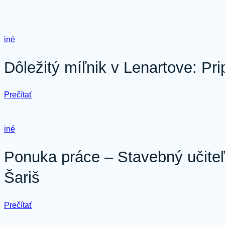
iné
Dôležitý míľnik v Lenartove: P
:
Prečítať
Dôležitý
míľnik
v
iné
Lenartove:
Pripravujeme
pozemky
Ponuka práce – Stavebný učiteľ
pre
ďalších
Šariš
14
domov
:
Prečítať
Ponuka
práce