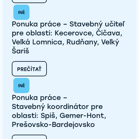
DÔLEŽITÝ
MÍĽNIK
INÉ
V
LENARTOVE:
Ponuka práce – Stavebný učiteľ
PRIPRAVUJEME
POZEMKY
pre oblasti: Kecerovce, Čičava,
PRE
Veľká Lomnica, Rudňany, Veľký
ĎALŠÍCH
14
Šariš
DOMOV
:
PREČÍTAŤ
PONUKA
PRÁCE
INÉ
–
STAVEBNÝ UČITEĽ
Ponuka práce –
PRE
OBLASTI:
Stavebný koordinátor pre
KECEROVCE,
oblasti: Spiš, Gemer-Hont,
ČIČAVA,
VEĽKÁ
Prešovsko-Bardejovsko
LOMNICA,
RUDŇANY,