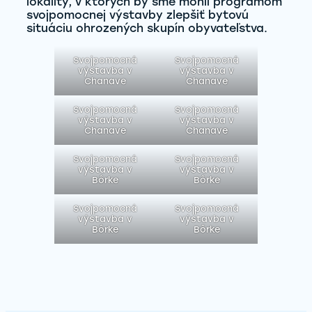
lokality, v ktorých by sme mohli programom
svojpomocnej výstavby zlepšiť bytovú
situáciu ohrozených skupín obyvateľstva.
Svojpomocná
Svojpomocná
výstavba v
výstavba v
Chanave
Chanave
Svojpomocná
Svojpomocná
výstavba v
výstavba v
Chanave
Chanave
Svojpomocná
Svojpomocná
výstavba v
výstavba v
Bôrke
Bôrke
Svojpomocná
Svojpomocná
výstavba v
výstavba v
Bôrke
Bôrke