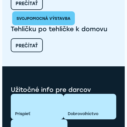
VEĽKÝ
:
PREČÍTAŤ
ŠARIŠ
PONUKA
PRÁCE
SVOJPOMOCNÁ VÝSTAVBA
–
STAVEBNÝ KOORDINÁTOR
Tehličku po tehličke k domovu
PRE
OBLASTI:
SPIŠ,
:
PREČÍTAŤ
GEMER-
TEHLIČKU
HONT,
PO
PREŠOVSKO-
TEHLIČKE
BARDEJOVSKO
K
DOMOVU
Užitočné info pre darcov
Prispieť
Dobrovoľníctvo