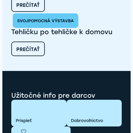
VEĽKÝ
:
PREČÍTAŤ
ŠARIŠ
PONUKA
PRÁCE
SVOJPOMOCNÁ VÝSTAVBA
–
STAVEBNÝ KOORDINÁTOR
Tehličku po tehličke k domovu
PRE
OBLASTI:
SPIŠ,
:
PREČÍTAŤ
GEMER-
TEHLIČKU
HONT,
PO
PREŠOVSKO-
TEHLIČKE
BARDEJOVSKO
K
DOMOVU
Užitočné info pre darcov
Prispieť
Dobrovoľníctvo