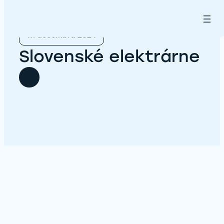
Prejsť
na
obsah
17. decembra 2024
Slovenské elektrárne