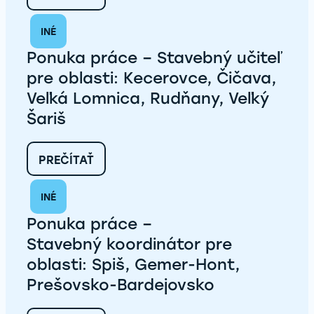
DÔLEŽITÝ
MÍĽNIK
INÉ
V
LENARTOVE:
Ponuka práce – Stavebný učiteľ
PRIPRAVUJEME
POZEMKY
pre oblasti: Kecerovce, Čičava,
PRE
Veľká Lomnica, Rudňany, Veľký
ĎALŠÍCH
14
Šariš
DOMOV
:
PREČÍTAŤ
PONUKA
PRÁCE
INÉ
–
STAVEBNÝ UČITEĽ
Ponuka práce –
PRE
OBLASTI:
Stavebný koordinátor pre
KECEROVCE,
oblasti: Spiš, Gemer-Hont,
ČIČAVA,
VEĽKÁ
Prešovsko-Bardejovsko
LOMNICA,
RUDŇANY,