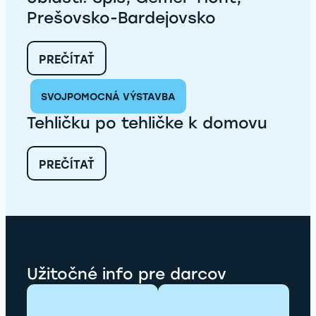
VEĽKÁ
Prešovsko-Bardejovsko
LOMNICA,
RUDŇANY,
VEĽKÝ
:
PREČÍTAŤ
ŠARIŠ
PONUKA
PRÁCE
SVOJPOMOCNÁ VÝSTAVBA
–
STAVEBNÝ KOORDINÁTOR
Tehličku po tehličke k domovu
PRE
OBLASTI:
SPIŠ,
:
PREČÍTAŤ
GEMER-
TEHLIČKU
HONT,
PO
PREŠOVSKO-
TEHLIČKE
BARDEJOVSKO
K
DOMOVU
Užitočné info pre darcov