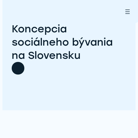
Prejsť
na
18. júla 2024
obsah
Koncepcia
sociálneho bývania
na Slovensku