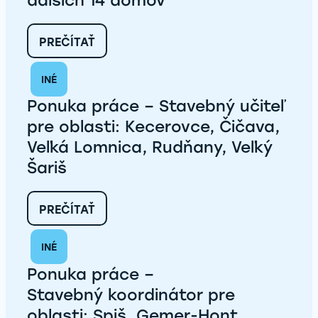
ďalších 14 domov
:
PREČÍTAŤ
DÔLEŽITÝ
MÍĽNIK
INÉ
V
LENARTOVE:
Ponuka práce – Stavebný učiteľ
PRIPRAVUJEME
POZEMKY
pre oblasti: Kecerovce, Čičava,
PRE
Veľká Lomnica, Rudňany, Veľký
ĎALŠÍCH
14
Šariš
DOMOV
:
PREČÍTAŤ
PONUKA
PRÁCE
INÉ
–
STAVEBNÝ UČITEĽ
Ponuka práce –
PRE
OBLASTI:
Stavebný koordinátor pre
KECEROVCE,
oblasti: Spiš, Gemer-Hont,
ČIČAVA,