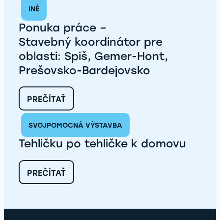
PRÁCE
INÉ
–
STAVEBNÝ UČITEĽ
Ponuka práce –
PRE
OBLASTI:
Stavebný koordinátor pre
KECEROVCE,
oblasti: Spiš, Gemer-Hont,
ČIČAVA,
VEĽKÁ
Prešovsko-Bardejovsko
LOMNICA,
RUDŇANY,
VEĽKÝ
:
PREČÍTAŤ
ŠARIŠ
PONUKA
PRÁCE
SVOJPOMOCNÁ VÝSTAVBA
–
STAVEBNÝ KOORDINÁTOR
Tehličku po tehličke k domovu
PRE
OBLASTI:
SPIŠ,
:
PREČÍTAŤ
GEMER-
TEHLIČKU
HONT,
PO
PREŠOVSKO-
TEHLIČKE
BARDEJOVSKO
K
DOMOVU