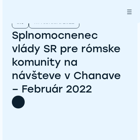
Prejsť
na
obsah
iné
19. februára 2022
Splnomocnenec
vlády SR pre rómske
komunity na
návšteve v Chanave
– Február 2022