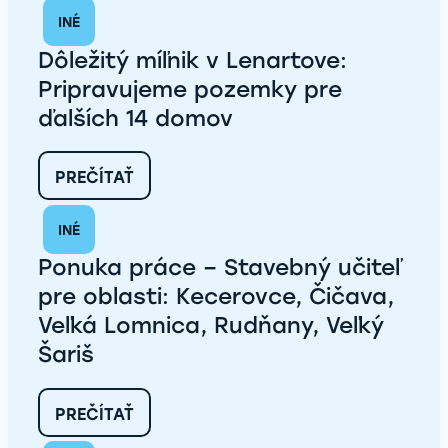
INÉ
Dôležitý míľnik v Lenartove:
Pripravujeme pozemky pre
ďalších 14 domov
:
PREČÍTAŤ
DÔLEŽITÝ
MÍĽNIK
INÉ
V
LENARTOVE:
Ponuka práce – Stavebný učiteľ
PRIPRAVUJEME
POZEMKY
pre oblasti: Kecerovce, Čičava,
PRE
Veľká Lomnica, Rudňany, Veľký
ĎALŠÍCH
14
Šariš
DOMOV
:
PREČÍTAŤ
PONUKA