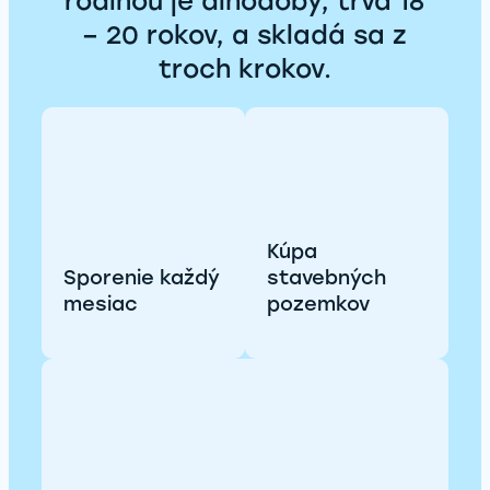
rodinou je dlhodobý, trvá 18
– 20 rokov, a skladá sa z
troch krokov.
Kúpa
Sporenie každý
stavebných
mesiac
pozemkov