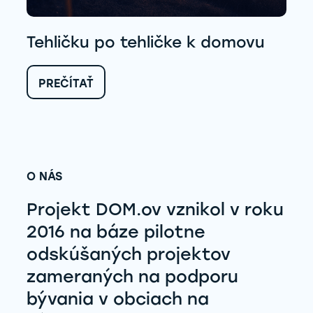
Tehličku po tehličke k domovu
:
PREČÍTAŤ
TEHLIČKU
PO
TEHLIČKE
K
DOMOVU
O NÁS
Projekt DOM.ov vznikol v roku
2016 na báze pilotne
odskúšaných projektov
zameraných na podporu
bývania v obciach na