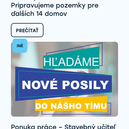
Pripravujeme pozemky pre
ďalších 14 domov
:
PREČÍTAŤ
DÔLEŽITÝ
MÍĽNIK
INÉ
V
LENARTOVE:
PRIPRAVUJEME
POZEMKY
PRE
ĎALŠÍCH
14
DOMOV
Ponuka práce – Stavebný učiteľ