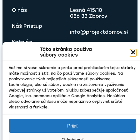
O nás
Lesná 415/10
086 33 Zborov
Náš Prístup
info@projektdomov.sk
Katalóg
Táto stránka používa
súbory cookies
Projekty
Vážime si vaše súkromie a preto pred prehliadaním tejto stránky
Novinky
máte možnosť zistiť, na čo používame súbory cookies. Na
poskytovanie tých najlepších skúseností používame
technológie, ako sú súbory cookie na zisťovanie využívania
Kontakt
webovej stránky užívateľom. Službu zabezpečuje spoločnosť
Google, Inc. pomocou aplikácie Google Analytics. Nesúhlas
alebo odvolanie súhlasu môže nepriaznivo ovplyvniť určité
vlastnosti a funkcie.
Právne Dokumenty
Prijať
GDPR
Odmietnuť