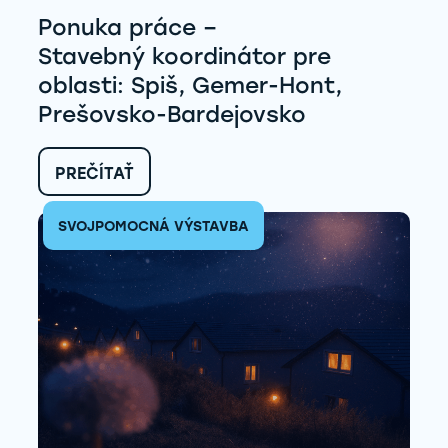
Ponuka práce –
Stavebný koordinátor pre
oblasti: Spiš, Gemer-Hont,
Prešovsko-Bardejovsko
:
PREČÍTAŤ
PONUKA
PRÁCE
SVOJPOMOCNÁ VÝSTAVBA
–
STAVEBNÝ KOORDINÁTOR
PRE
OBLASTI:
SPIŠ,
GEMER-
HONT,
PREŠOVSKO-
BARDEJOVSKO