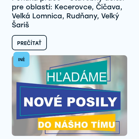
pre oblasti: Kecerovce, Čičava,
Veľká Lomnica, Rudňany, Veľký
Šariš
:
PREČÍTAŤ
PONUKA
PRÁCE
INÉ
–
STAVEBNÝ UČITEĽ
PRE
OBLASTI:
KECEROVCE,
ČIČAVA,
VEĽKÁ
LOMNICA,
RUDŇANY,
VEĽKÝ
ŠARIŠ