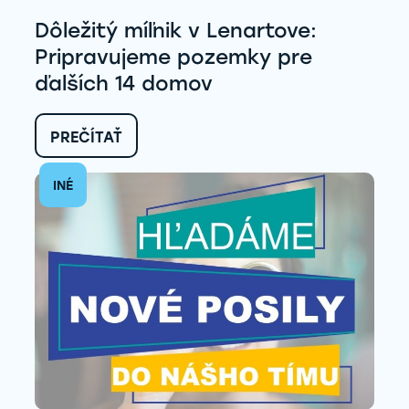
Dôležitý míľnik v Lenartove:
Pripravujeme pozemky pre
ďalších 14 domov
:
PREČÍTAŤ
DÔLEŽITÝ
MÍĽNIK
INÉ
V
LENARTOVE:
PRIPRAVUJEME
POZEMKY
PRE
ĎALŠÍCH
14
DOMOV