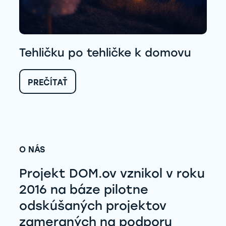
Tehličku po tehličke k domovu
:
PREČÍTAŤ
TEHLIČKU
PO
TEHLIČKE
K
DOMOVU
O NÁS
Projekt DOM.ov vznikol v roku
2016 na báze pilotne
odskúšaných projektov
zameraných na podporu