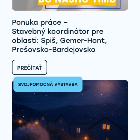
Ponuka práce –
Stavebný koordinátor pre
oblasti: Spiš, Gemer-Hont,
Prešovsko-Bardejovsko
:
PREČÍTAŤ
PONUKA
PRÁCE
SVOJPOMOCNÁ VÝSTAVBA
–
STAVEBNÝ KOORDINÁTOR
PRE
OBLASTI:
SPIŠ,
GEMER-
HONT,
PREŠOVSKO-
BARDEJOVSKO