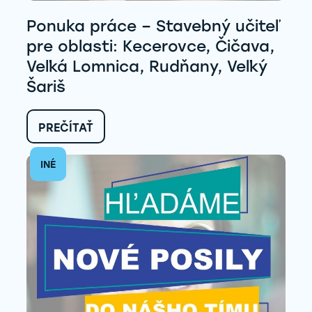
Ponuka práce – Stavebný učiteľ
pre oblasti: Kecerovce, Čičava,
Veľká Lomnica, Rudňany, Veľký
Šariš
:
PREČÍTAŤ
PONUKA
PRÁCE
INÉ
–
STAVEBNÝ UČITEĽ
PRE
OBLASTI:
KECEROVCE,
ČIČAVA,
VEĽKÁ
LOMNICA,
RUDŇANY,
VEĽKÝ
ŠARIŠ