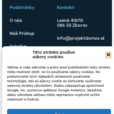
Podstránky
Kontakt
O nás
Lesná 415/10
086 33 Zborov
Náš Prístup
info@projektdomov.sk
Katalóg
Táto stránka používa
súbory cookies
Projekty
Vážime si vaše súkromie a preto pred prehliadaním tejto stránky
Novinky
máte možnosť zistiť, na čo používame súbory cookies. Na
poskytovanie tých najlepších skúseností používame
technológie, ako sú súbory cookie na zisťovanie využívania
Kontakt
webovej stránky užívateľom. Službu zabezpečuje spoločnosť
Google, Inc. pomocou aplikácie Google Analytics. Nesúhlas
alebo odvolanie súhlasu môže nepriaznivo ovplyvniť určité
vlastnosti a funkcie.
Právne Dokumenty