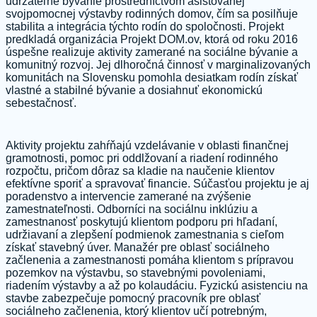
udržateľné bývanie prostredníctvom asistovanej
svojpomocnej výstavby rodinných domov, čím sa posilňuje
stabilita a integrácia týchto rodín do spoločnosti. Projekt
predkladá organizácia Projekt DOM.ov, ktorá od roku 2016
úspešne realizuje aktivity zamerané na sociálne bývanie a
komunitný rozvoj. Jej dlhoročná činnosť v marginalizovaných
komunitách na Slovensku pomohla desiatkam rodín získať
vlastné a stabilné bývanie a dosiahnuť ekonomickú
sebestačnosť.
Aktivity projektu zahŕňajú vzdelávanie v oblasti finančnej
gramotnosti, pomoc pri oddlžovaní a riadení rodinného
rozpočtu, pričom dôraz sa kladie na naučenie klientov
efektívne sporiť a spravovať financie. Súčasťou projektu je aj
poradenstvo a intervencie zamerané na zvýšenie
zamestnateľnosti. Odborníci na sociálnu inklúziu a
zamestnanosť poskytujú klientom podporu pri hľadaní,
udržiavaní a zlepšení podmienok zamestnania s cieľom
získať stavebný úver. Manažér pre oblasť sociálneho
začlenenia a zamestnanosti pomáha klientom s prípravou
pozemkov na výstavbu, so stavebnými povoleniami,
riadením výstavby a až po kolaudáciu. Fyzickú asistenciu na
stavbe zabezpečuje pomocný pracovník pre oblasť
sociálneho začlenenia, ktorý klientov učí potrebným,