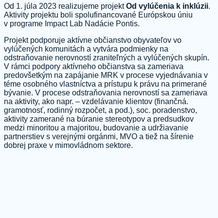
Od 1. júla 2023 realizujeme projekt
Od vylúčenia k inklúzii
.
Aktivity projektu boli spolufinancované Európskou úniu
v programe Impact Lab Nadácie Pontis.
Projekt podporuje aktívne občianstvo obyvateľov vo
vylúčených komunitách a vytvára podmienky na
odstraňovanie nerovností zraniteľných a vylúčených skupín.
V rámci podpory aktívneho občianstva sa zameriava
predovšetkým na zapájanie MRK v procese vyjednávania v
téme osobného vlastníctva a prístupu k právu na primerané
bývanie. V procese odstraňovania nerovností sa zameriava
na aktivity, ako napr. – vzdelávanie klientov (finančná.
gramotnosť, rodinný rozpočet, a pod.), soc. poradenstvo,
aktivity zamerané na búranie stereotypov a predsudkov
medzi minoritou a majoritou, budovanie a udržiavanie
partnerstiev s verejnými orgánmi, MVO a tiež na šírenie
dobrej praxe v mimovládnom sektore.