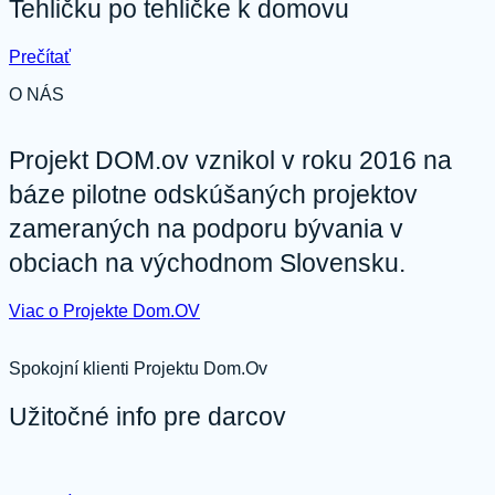
oblasti:
Tehličku po tehličke k domovu
Spiš,
Gemer-
:
Prečítať
Hont,
Tehličku
Prešovsko-
O NÁS
po
Bardejovsko
tehličke
k
domovu
Projekt DOM.ov vznikol v roku 2016 na
báze pilotne odskúšaných projektov
zameraných na podporu bývania v
obciach na východnom Slovensku.
Viac o Projekte Dom.OV
Spokojní klienti Projektu Dom.Ov
Užitočné info pre darcov