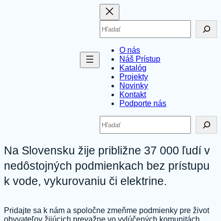
Prejsť
na
Hľadať
obsah
O nás
Náš Prístup
Katalóg
Projekty
Novinky
Kontakt
Podporte nás
Hľadať
Na Slovensku žije približne 37 000 ľudí v
nedôstojných podmienkach bez prístupu
k vode, vykurovaniu či elektrine.
Pridajte sa k nám a spoločne zmeňme podmienky pre život
obyvateľov žijúcich prevažne vo vylúčených komunitách.