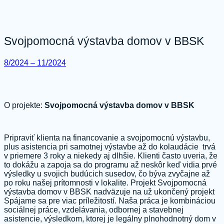
Svojpomocná výstavba domov v BBSK
8/2024 – 11/2024
O projekte:
Svojpomocná výstavba domov v BBSK
Pripraviť klienta na financovanie a svojpomocnú výstavbu,
plus asistencia pri samotnej výstavbe až do kolaudácie trvá
v priemere 3 roky a niekedy aj dlhšie. Klienti často uveria, že
to dokážu a zapoja sa do programu až neskôr keď vidia prvé
výsledky u svojich budúcich susedov, čo býva zvyčajne až
po roku našej prítomnosti v lokalite. Projekt Svojpomocná
výstavba domov v BBSK nadväzuje na už ukončený projekt
Spájame sa pre viac príležitostí. Naša práca je kombináciou
sociálnej práce, vzdelávania, odbornej a stavebnej
asistencie, výsledkom, ktorej je legálny plnohodnotný dom v