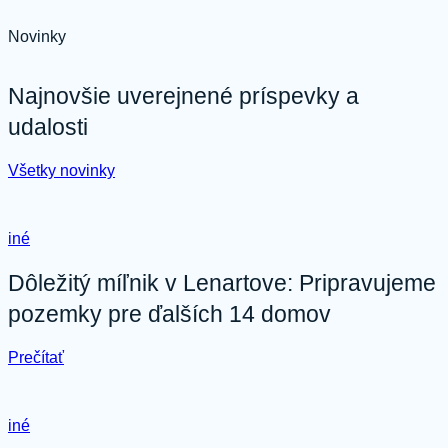
Novinky
Najnovšie uverejnené príspevky a
udalosti
Všetky novinky
iné
Dôležitý míľnik v Lenartove: Pripravujeme
pozemky pre ďalších 14 domov
:
Prečítať
Dôležitý
míľnik
v
iné
Lenartove:
Pripravujeme