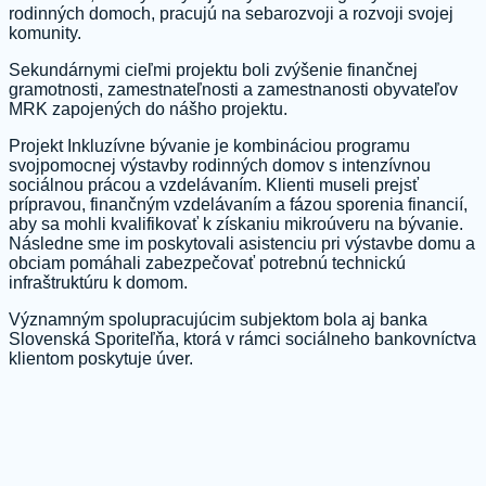
rodinných domoch, pracujú na sebarozvoji a rozvoji svojej
komunity.
Sekundárnymi cieľmi projektu boli zvýšenie finančnej
gramotnosti, zamestnateľnosti a zamestnanosti obyvateľov
MRK zapojených do nášho projektu.
Projekt Inkluzívne bývanie je kombináciou programu
svojpomocnej výstavby rodinných domov s intenzívnou
sociálnou prácou a vzdelávaním. Klienti museli prejsť
prípravou, finančným vzdelávaním a fázou sporenia financií,
aby sa mohli kvalifikovať k získaniu mikroúveru na bývanie.
Následne sme im poskytovali asistenciu pri výstavbe domu a
obciam pomáhali zabezpečovať potrebnú technickú
infraštruktúru k domom.
Významným spolupracujúcim subjektom bola aj banka
Slovenská Sporiteľňa, ktorá v rámci sociálneho bankovníctva
klientom poskytuje úver.