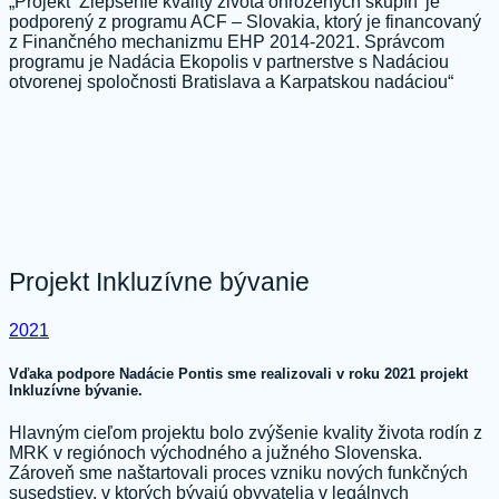
„Projekt ‘Zlepšenie kvality života ohrozených skupín’ je
podporený z programu ACF – Slovakia, ktorý je financovaný
z Finančného mechanizmu EHP 2014-2021. Správcom
programu je Nadácia Ekopolis v partnerstve s Nadáciou
otvorenej spoločnosti Bratislava a Karpatskou nadáciou“
Projekt Inkluzívne bývanie
2021
Vďaka podpore Nadácie Pontis sme realizovali v roku 2021 projekt
Inkluzívne bývanie.
Hlavným cieľom projektu bolo zvýšenie kvality života rodín z
MRK v regiónoch východného a južného Slovenska.
Zároveň sme naštartovali proces vzniku nových funkčných
susedstiev, v ktorých bývajú obyvatelia v legálnych