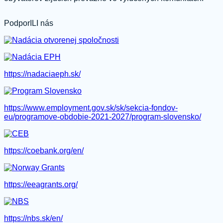
PodporILI nás
https://nadaciaeph.sk/
https://www.employment.gov.sk/sk/sekcia-fondov-
eu/programove-obdobie-2021-2027/program-slovensko/
https://coebank.org/en/
https://eeagrants.org/
https://nbs.sk/en/