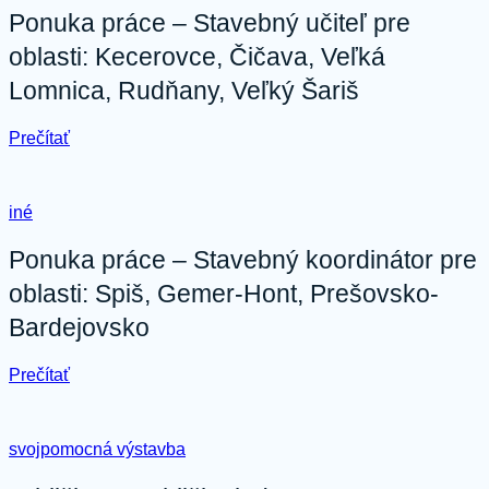
pozemky
Ponuka práce – Stavebný učiteľ pre
pre
oblasti: Kecerovce, Čičava, Veľká
ďalších
14
Lomnica, Rudňany, Veľký Šariš
domov
:
Prečítať
Ponuka
práce
–
iné
Stavebný učiteľ
pre
oblasti:
Ponuka práce – Stavebný koordinátor pre
Kecerovce,
oblasti: Spiš, Gemer-Hont, Prešovsko-
Čičava,
Veľká
Bardejovsko
Lomnica,
Rudňany,
Veľký
:
Prečítať
Šariš
Ponuka
práce
–
svojpomocná výstavba
Stavebný koordinátor
pre