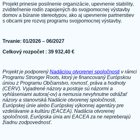
Projekt prinesie posilnenie organizácie, upevnenie stability,
zviditeľnenie rodín zapojených do svojpomocnej výstavby
domov a búranie stereotypov, ako aj upevnenie partnerstiev
s obcami pre rozvoj programu svojpomocnej výstavby.
Trvanie: 01/2026 – 06/2027
Celkový rozpočet : 39 932,40 €
Projekt je podporený
Nadáciou otvorenej spoločnosti
v rámci
Programu Stronger Roots, ktorý je financovaný Európskou
úniou z Programu Občianstvo, rovnosť, práva a hodnoty
(CERV). Vyjadrené názory a postoje sú názormi a
vyhláseniami autora(-ov) a nemusia nevyhnutne odrážať
názory a stanoviská Nadácie otvorenej spoločnosti,
Európskej únie alebo Európskej výkonnej agentúry pre
vzdelávanie a kultúru (EACEA). Nadácia otvorenej
spoločnosti, Európska únia ani EACEA za ne nepreberajú
žiadnu zodpovednosť.