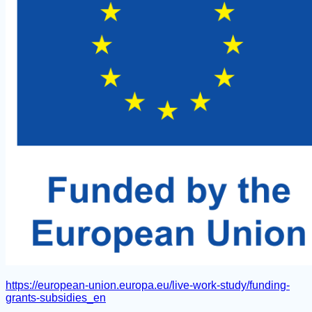
https://european-union.europa.eu/live-work-study/funding-
grants-subsidies_en