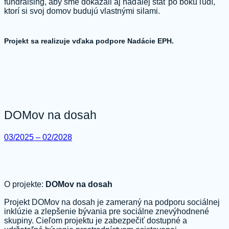
fundraising, aby sme dokázali aj naďalej stáť po boku ľudí,
ktorí si svoj domov budujú vlastnými silami.
Projekt sa realizuje vďaka podpore Nadácie EPH.
DOMov na dosah
03/2025 – 02/2028
O projekte:
DOMov na dosah
Projekt DOMov na dosah je zameraný na podporu sociálnej
inklúzie a zlepšenie bývania pre sociálne znevýhodnené
skupiny. Cieľom projektu je zabezpečiť dostupné a