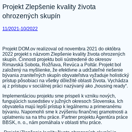
Projekt Zlepšenie kvality života
ohrozených skupín
11/2021-10/2022
Projekt DOM.ov realizoval od novembra 2021 do októbra
2022 projekt s názvom Zlepšenie kvality života ohrozených
skupín. Činnosti projektu boli sústredené do okresov
Rimavská Sobota, Rožňava, Revúca a Poltár. Projekt bol
založený na myšlienke, že efektívne a udržateľné riešenie
bývania zraniteľných skupín obyvateľstva vyžaduje holistický
prístup pôsobiaci na všetky dôležité oblasti života. Vychádza
aj z prístupu v sociálnej práci nazývaný ako „housing ready“.
Implementáciou projektu sme prispeli k vzniku nových,
fungujúcich susedstiev v južných okresoch Slovenska. Ich
obyvatelia majú lepší prístup k legálnemu a primeranému
bývaniu. Napomohli sme k zvýšeniu finančnej gramotnosti a
uplatneniu sa na trhu práce. Partner projektu Agentúra práce
BBSK, n. o., nám pomáhala v oblasti trhu práce.