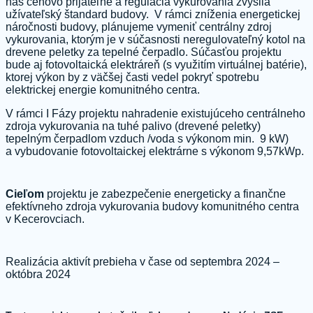
nás cenovo prijateľné a regulácia vykurovania zvýšila
užívateľský štandard budovy. V rámci zníženia energetickej
náročnosti budovy, plánujeme vymeniť centrálny zdroj
vykurovania, ktorým je v súčasnosti neregulovateľný kotol na
drevene peletky za tepelné čerpadlo. Súčasťou projektu
bude aj fotovoltaická elektráreň (s využitím virtuálnej batérie),
ktorej výkon by z väčšej časti vedel pokryť spotrebu
elektrickej energie komunitného centra.
V rámci I Fázy projektu nahradenie existujúceho centrálneho
zdroja vykurovania na tuhé palivo (drevené peletky)
tepelným čerpadlom vzduch /voda s výkonom min. 9 kW)
a vybudovanie fotovoltaickej elektrárne s výkonom 9,57kWp.
Cieľom
projektu je zabezpečenie energeticky a finančne
efektívneho zdroja vykurovania budovy komunitného centra
v Kecerovciach.
Realizácia aktivít prebieha v čase od septembra 2024 –
októbra 2024