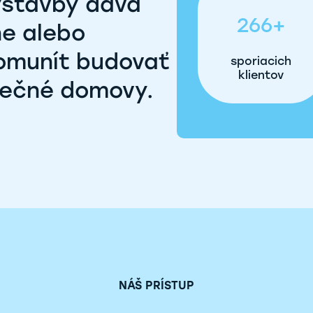
ýstavby dáva
266+
ne alebo
komunít budovať
sporiacich
klientov
zpečné domovy.
NÁŠ PRÍSTUP