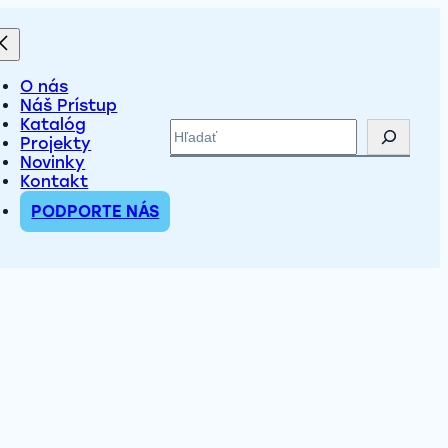
O nás
Náš Prístup
Katalóg
Hľadať
Projekty
Novinky
Kontakt
PODPORTE NÁS
ľudí v
stupu k