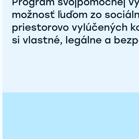
Program svojpomocnej v
možnosť ľuďom zo sociál
priestorovo vylúčených 
si vlastné, legálne a be