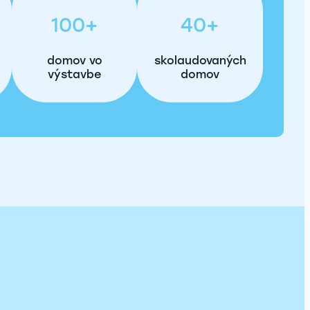
100+
40+
domov vo
skolaudovaných
výstavbe
domov